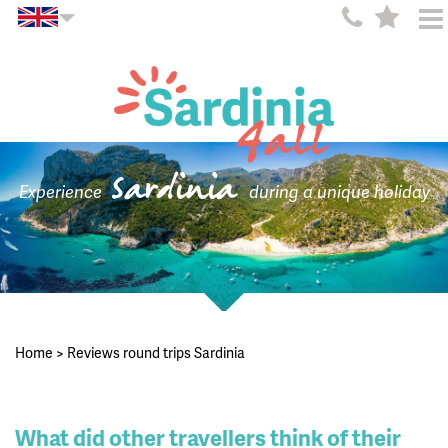
Sardinia
Experience
during a unique holiday
Home
>
Reviews round trips Sardinia
What did other travellers think of their